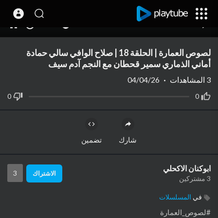
28:47
00:00
10
لصوص العمارة | الحلقة 18 | صلاح الوافي سالي حمادة
أماني الذماري سمير قحطان مع النجم آدم سيف
3
المشاهدات
·
04/04/26
0
0
شارك
تضمين
ابوكنان الاكحلي
3
الاشتراك
3 مشتركين
في
المسلسلات
#لصوص_العمارة