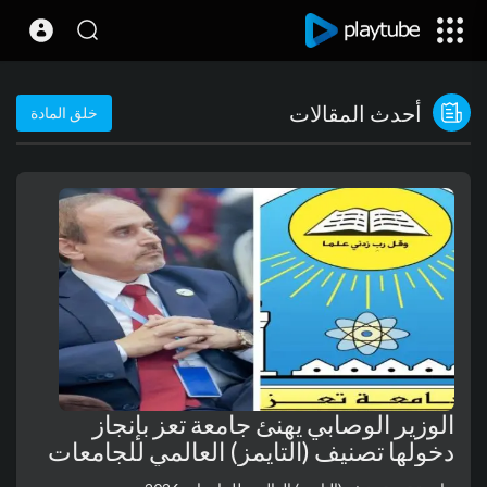
أحدث المقالات
خلق المادة
الوزير الوصابي يهنئ جامعة تعز بإنجاز
دخولها تصنيف (التايمز) العالمي للجامعات
2026