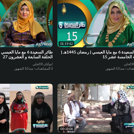
01:19:42
طائر السعيدة 6 مع مايا العبسي | رمضان 1445هـ |
 الخامسة عشر 15
الحلقة السابعة و العشرون 27
الاكحلي
ابوكنان الاكحلي
·
منذ 10 الشهور
3 المشاهدات
·
منذ 10 الشهور
00:02:04