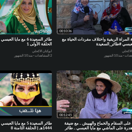
00:10:36
المراة الريفية واختلاف مفردات الحياة مع
لعبسي #طائر_السعيدة
الحلقة الأولى 1
الاكحلي
ابوكنان الاكحلي
·
منذ 10 الشهور
2 المشاهدات
·
منذ 10 الشهور
00:12:45
لى السقام والخماع والهبيش .. مع ضيفة
درة على الماشي مع مايا العبسي .. طائر
1444هـ | الحلقة الثامنة 8