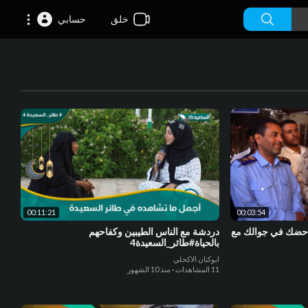
خلق
حسابي
00:11:21
00:03:54
ة حضك في جوالك مع
دردشة مع الناس الطيبين وكفاحهم
بالحياة#طائر_السعيدة4
ابوكنان الاكحلي
11 المشاهدات
·
منذ 10 الشهور