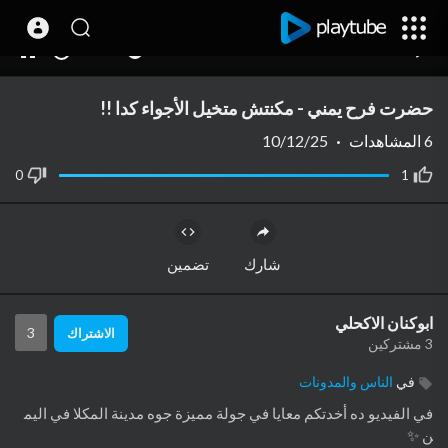
01:02:19
00:00
10
حضرت فرح يمني - مكنتش متخيل الأجواء كدا !!
6
المشاهدات
·
10/12/25
0
1
شارك
تضمين
ابوكنان الاكحلي
3
الاشتراك
3 مشتركين
في
الناس والمدونات
في الفيديو ده أخدتكم معايا في جولة مميزة جوه مدينة المكلا في اليم
ن ✨