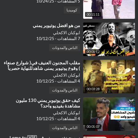
5 المشاهدات
·
10/24/25
كوميديا
00:11:11
⁣من هو افضل يوتيوبر يمني
ابوكنان الاكحلي
7 المشاهدات
·
10/12/25
الناس والمدونات
00:01:12
⁣مقلب المجنون العنيف في( شوارع صنعاء
) وقوع يوتيوبر يمني شاهدللنهاية حصرياً
تضحك يعني تضحك 😂 @ADIMI7
ابوكنان الاكحلي
4 المشاهدات
·
10/12/25
00:03:28
الناس والمدونات
⁣كيف حقق يوتيوبر يمني 130 مليون
مشاهدة بفيديو واحد؟
ابوكنان الاكحلي
4 المشاهدات
·
10/12/25
00:01:07
الناس والمدونات
⁣سويت نفسي يمني في ome tv 🇾🇪 |