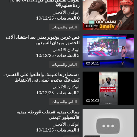
ردة فعلهم🤣
ابوكنان الاكحلي
0 المشاهدات
·
10/12/25
00:18:51
الناس والمدونات
⁣فض عرس يوتيوبر يمني بعد احتشاد آلاف
الحضور بميدان السبعين
ابوكنان الاكحلي
3 المشاهدات
·
10/12/25
00:04:51
الناس والمدونات
⁣«سنصادرها غنيمة.. واطلعوا على القسم»..
كيف فكّر يوتيوبر يَمني في الاحتفاظ
بالسفينة «غالاكسي ليدر»
ابوكنان الاكحلي
2 المشاهدات
·
10/12/25
00:02:05
الناس والمدونات
⁣مقالب يمنيه #مقلب #ورطه_يمنيه
#اكسبلور #يمني
ابوكنان الاكحلي
1 المشاهدات
·
10/12/25