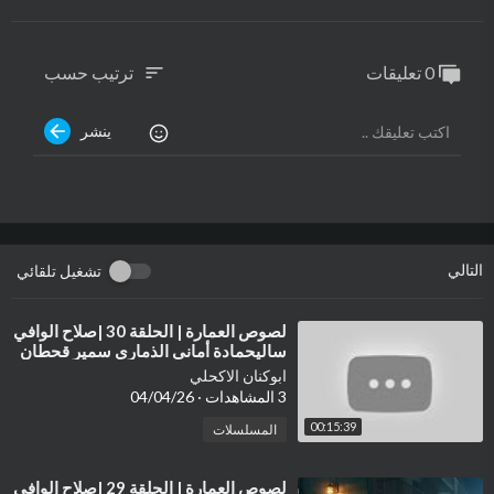
0 تعليقات
ترتيب حسب
sort
ينشر
التالي
تشغيل تلقائي
⁣لصوص العمارة | الحلقة 30 |صلاح الوافي
ساليحمادة أماني الذماري سمير قحطان
مع النجم آدمسيف | HD REVIEW
ابوكنان الاكحلي
3 المشاهدات
·
04/04/26
00:15:39
المسلسلات
⁣لصوص العمارة | الحلقة 29 |صلاح الوافي