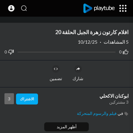
Code 150: Unknown error.
افلام كارتون زهرة الجبل الحلقة 20
Download File: https://www.youtube.com/watch?v=ZmuXaRB1L8I
5
المشاهدات
·
10/12/25
0
0
شارك
تضمين
ابوكنان الاكحلي
3
الاشتراك
3 مشتركين
في
فيلم والرسوم المتحركة
أظهر المزيد